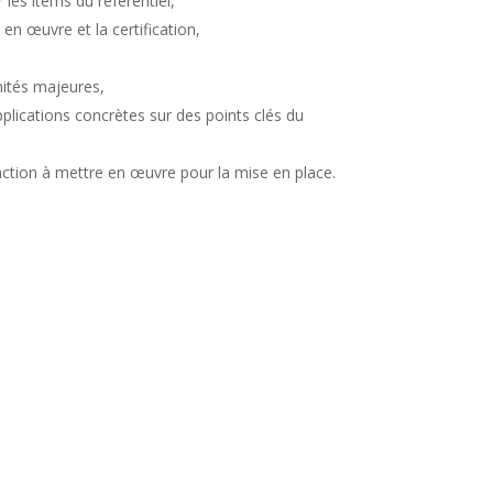
 les items du référentiel,
 en œuvre et la certification,
ités majeures,
lications concrètes sur des points clés du
action à mettre en œuvre pour la mise en place.