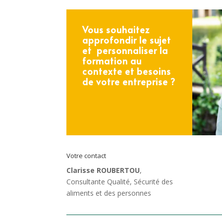
Vous souhaitez
approfondir le sujet
et personnaliser la
formation au
contexte et besoins
de votre entreprise ?
Votre contact
Clarisse ROUBERTOU
,
Consultante Qualité, Sécurité des
aliments et des personnes