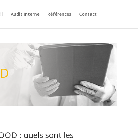
il
Audit Interne
Références
Contact
OD
OOD : quels sont les