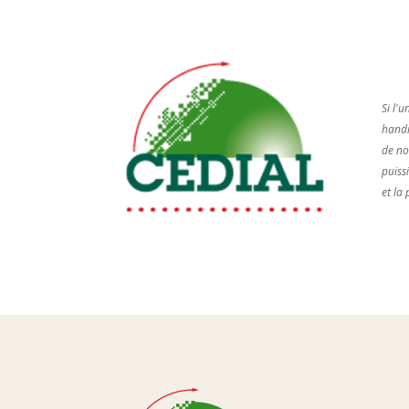
Si l'
handic
de no
puiss
et la