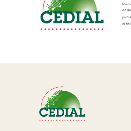
handic
de no
puiss
et la