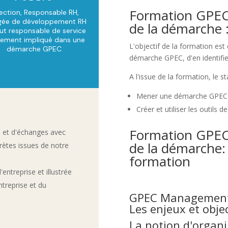
Formation GPEC
rection, Responsable RH,
gée de développement RH
de la démarche : 
ut responsable de service
vement impliqué dans une
L'objectif de la formation est
démarche GPEC
démarche GPEC, d'en identifier
A l'issue de la formation, le s
Mener une démarche GPEC e
Créer et utiliser les outils d
Formation GPEC
s et d'échanges avec
de la démarche:
crètes issues de notre
formation
entreprise et illustrée
treprise et du
GPEC Management e
Les enjeux et objec
La notion d'organ