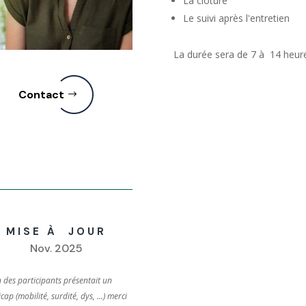
La clôture
Le suivi après l'entretien
La durée sera de 7 à 14 heure
Contact
MISE À JOUR
Nov. 2025
un des participants présentait un
ap (mobilité, surdité, dys, ...) merci