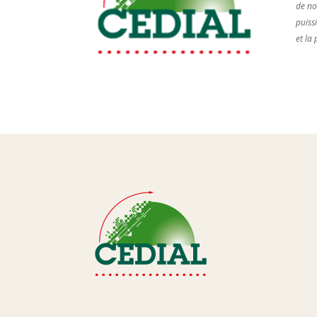
de no
puiss
et la