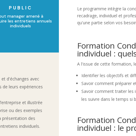
PUBLIC
Le programme intègre la condui
recadrage, individuel et prof
out manager amené à
ire les entretiens annuels
qu'une partie selon vos besoin
individuels
Formation Condu
individuel : quel
A l'issue de cette formation, 
Identifier les objectifs et di
s et d'échanges avec
Savoir comment préparer et 
us de leurs expériences
Savoir comment traiter les i
les suivre dans le temps si 
entreprise et illustrée
eprise ou des exemples
Formation Condu
a présentation des
individuel : le
ntretiens individuels.